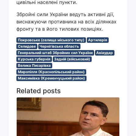
цивільні населені пункти.
Збройні сили України ведуть активні дії,
виснажуючи противника на всіх ділянках
фронту та в його тилових позиціях.
Покровське (селище міського типу)
Артилерія
Селидове
Чернігівська область
Генеральний штаб Збройних сил України
Авіаудар
Курська губернія
Задній (військовий)
Велика Писарівка
Миропілля (Краснопільський район)
Максимівка (Кременчуцький район)
Related posts