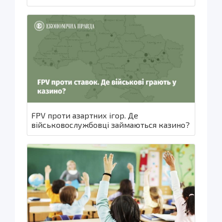
FPV проти азартних ігор. Де
військовослужбовці займаються казино?