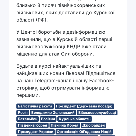
близько 8 тисяч північнокорейських
військових, яких доставили до Курської
області (РФ).
У Центрі боротьби з дезінформацією
зазначили, що в Курській області перші
військовослужбовці КНДР вже стали
мішенню для атак Сил оборони.
Будьте в курсі найактуальніших та
найцікавіших новин Львова! Підпишіться
на наш Telegram-канал і нашу Facebook-
сторінку, щоб отримувати інформацію
першими.
Балістична ракета
Президент (державна посада)
Росія
Володимир Зеленський
Військовослужбовці
Батальйон
Росіяни
Курська область
Південна Корея
Північна Корея
Джо Байден
Президент України
Організація Об'єднаних Націй