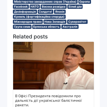
Міністерство закордонних справ (Україна)
Європа
Facebook
НАТО
Воєнна розвідка
Білий дім
Дезінформація
Солдате!
Японія
Кремль (фортифікаційна споруда)
Міжнародне право
Нова Зеландія
Суверенітет
Група семи
Брянська область
Австралія
Related posts
В Офісі Президента повідомили про
дальність дії української балістичної
ракети.