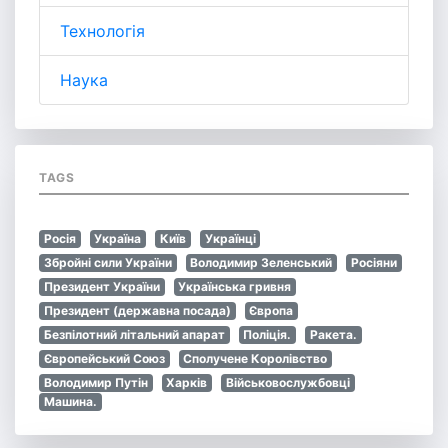
Технологія
Наука
TAGS
Росія
Україна
Київ
Українці
Збройні сили України
Володимир Зеленський
Росіяни
Президент України
Українська гривня
Президент (державна посада)
Європа
Безпілотний літальний апарат
Поліція.
Ракета.
Європейський Союз
Сполучене Королівство
Володимир Путін
Харків
Військовослужбовці
Машина.