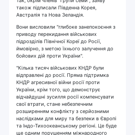
Так, окрім членів "Групи семи", заяву
також підписали Південна Корея,
Австралія та Нова Зеландія.
Вони висловили "глибоке занепокоєння з
приводу перекидання військових
підрозділів Північної Кореї до Росії,
ймовірно, з метою їхнього залучення до
бойових дій проти України".
"Кілька тисяч військових КНДР були
відправлені до росії. Пряма підтримка
КНДР агресивної війни росії проти
України, крім того, що демонструє
відчайдушні зусилля росії компенсувати
свої втрати, стане небезпечним
розширенням конфлікту з серйозними
наслідками для миру та безпеки в Європі
та Індо-Тихоокеанському регіоні. Це буде
ще одним порушенням міжнародного