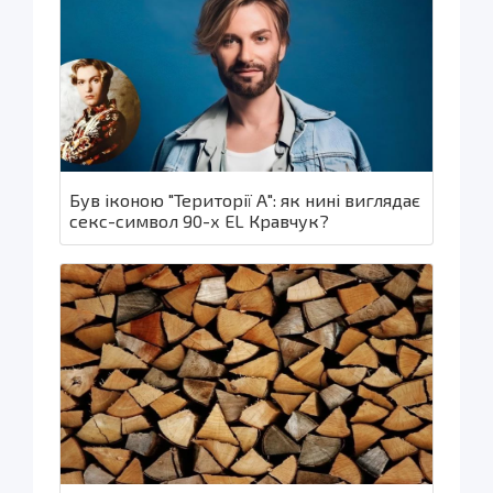
Був іконою "Території А": як нині виглядає
секс-символ 90-х EL Кравчук?