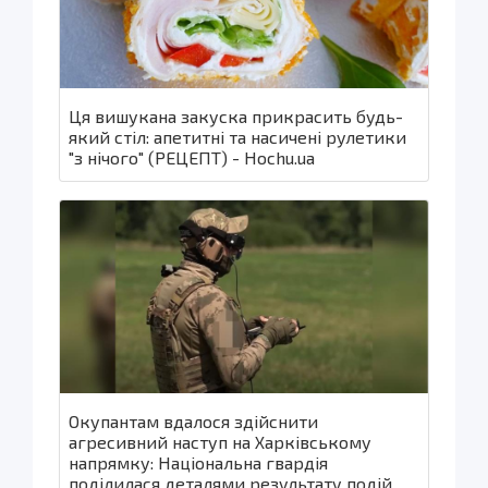
Ця вишукана закуска прикрасить будь-
який стіл: апетитні та насичені рулетики
"з нічого" (РЕЦЕПТ) - Hochu.ua
Окупантам вдалося здійснити
агресивний наступ на Харківському
напрямку: Національна гвардія
поділилася деталями результату подій.