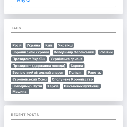
Наука
TAGS
Росія
Україна
Київ
Українці
Збройні сили України
Володимир Зеленський
Росіяни
Президент України
Українська гривня
Президент (державна посада)
Європа
Безпілотний літальний апарат
Поліція.
Ракета.
Європейський Союз
Сполучене Королівство
Володимир Путін
Харків
Військовослужбовці
Машина.
RECENT POSTS