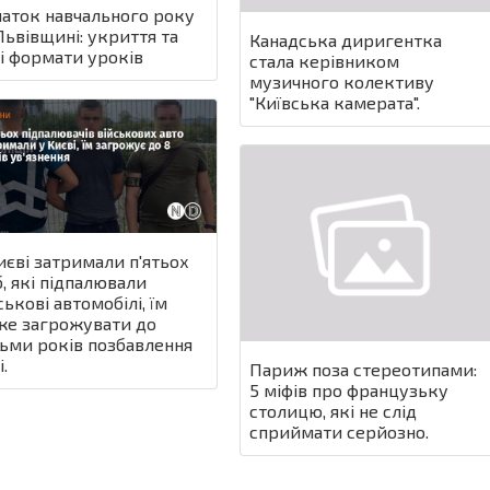
аток навчального року
Львівщині: укриття та
Канадська диригентка
і формати уроків
стала керівником
музичного колективу
"Київська камерата".
иєві затримали п'ятьох
б, які підпалювали
ськові автомобілі, їм
е загрожувати до
ьми років позбавлення
.
Париж поза стереотипами:
5 міфів про французьку
столицю, які не слід
сприймати серйозно.