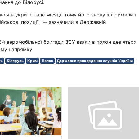
чання до Білорусі.
ався в укритті, але місяць тому його знову затримали і
йськові позиції," -- зазначили в Державній
6-ї аеромобільної бригади ЗСУ взяли в полон дев'ятьох
ому напрямку.
ть
Білорусь
Крим
Полон
Державна прикордонна служба України