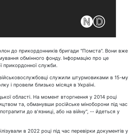
полон до прикордонників бригади "Помста". Вони вже
мування обмінного фонду. Інформацію про це
 прикордонної служби.
 військовослужбовці служили штурмовиками в 15-му
ку і провели близько місяця в Україні.
цької області. На момент вторгнення у 2014 році
ицтвом та, обманувши російське міноборони під час
отрапити до в'язниці, або на війну", -- йдеться у
лізували в 2022 році під час перевірки документів у