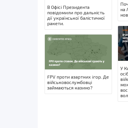
Поч
В Офісі Президента
на 
повідомили про дальність
нов
дії української балістичної
ракети.
У К
осі
FPV проти азартних ігор. Де
вій
військовослужбовці
мож
займаються казино?
вос
волі