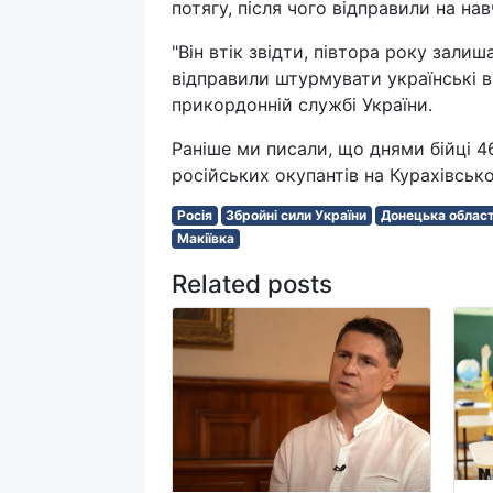
потягу, після чого відправили на нав
"Він втік звідти, півтора року залиш
відправили штурмувати українські ві
прикордонній службі України.
Раніше ми писали, що днями бійці 4
російських окупантів на Курахівськ
Росія
Збройні сили України
Донецька облас
Макіївка
Related posts