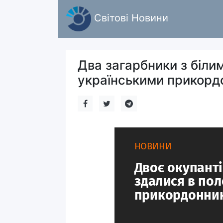
Світові Новини
Два загарбники з біли
українськими прикорд