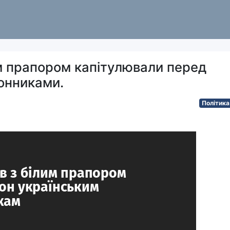
м прапором капітулювали перед
онниками.
Політика