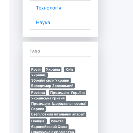
Технологія
Наука
TAGS
Росія
Україна
Київ
Українці
Збройні сили України
Володимир Зеленський
Росіяни
Президент України
Українська гривня
Президент (державна посада)
Європа
Безпілотний літальний апарат
Поліція.
Ракета.
Європейський Союз
Сполучене Королівство