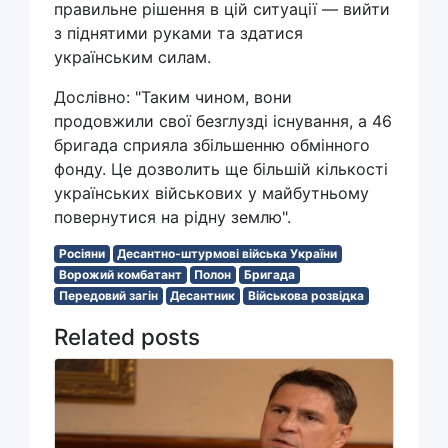
правильне рішення в цій ситуації — вийти
з піднятими руками та здатися
українським силам.
Дослівно: "Таким чином, вони
продовжили свої безглузді існування, а 46
бригада сприяла збільшенню обмінного
фонду. Це дозволить ще більшій кількості
українських військових у майбутньому
повернутися на рідну землю".
Росіяни
Десантно-штурмові війська України
Ворожий комбатант
Полон
Бригада
Передовий загін
Десантник
Військова розвідка
Related posts