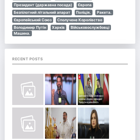
Президент (державна посада)
Європа
Безпілотний літальний апарат
Поліція.
Ракета.
Європейський Союз
Сполучене Королівство
Володимир Путін
Харків
Військовослужбовці
Машина.
RECENT POSTS