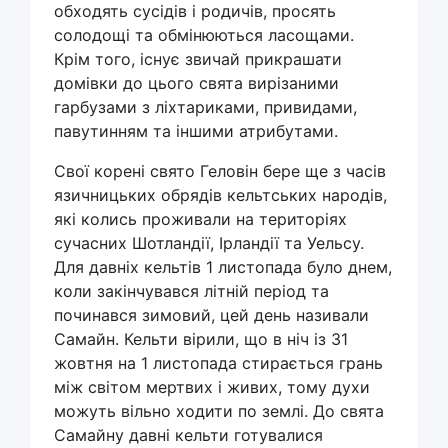
обходять сусідів і родичів, просять
солодощі та обмінюються ласощами.
Крім того, існує звичай прикрашати
домівки до цього свята вирізаними
гарбузами з ліхтариками, привидами,
павутинням та іншими атрибутами.
Свої корені свято Геловін бере ще з часів
язичницьких обрядів кельтських народів,
які колись проживали на територіях
сучасних Шотландії, Ірландії та Уельсу.
Для давніх кельтів 1 листопада було днем,
коли закінчувався літній період та
починався зимовий, цей день називали
Самайн. Кельти вірили, що в ніч із 31
жовтня на 1 листопада стирається грань
між світом мертвих і живих, тому духи
можуть вільно ходити по землі. До свята
Самайну давні кельти готувалися