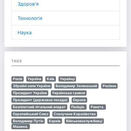
Здоров'я
Технологія
Наука
TAGS
Росія
Україна
Київ
Українці
Збройні сили України
Володимир Зеленський
Росіяни
Президент України
Українська гривня
Президент (державна посада)
Європа
Безпілотний літальний апарат
Поліція.
Ракета.
Європейський Союз
Сполучене Королівство
Володимир Путін
Харків
Військовослужбовці
Машина.