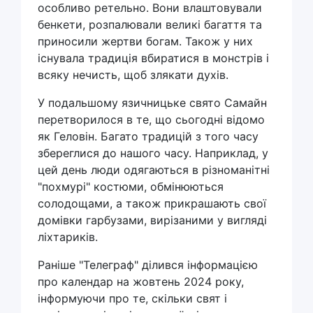
особливо ретельно. Вони влаштовували
бенкети, розпалювали великі багаття та
приносили жертви богам. Також у них
існувала традиція вбиратися в монстрів і
всяку нечисть, щоб злякати духів.
У подальшому язичницьке свято Самайн
перетворилося в те, що сьогодні відомо
як Геловін. Багато традицій з того часу
збереглися до нашого часу. Наприклад, у
цей день люди одягаються в різноманітні
"похмурі" костюми, обмінюються
солодощами, а також прикрашають свої
домівки гарбузами, вирізаними у вигляді
ліхтариків.
Раніше "Телеграф" ділився інформацією
про календар на жовтень 2024 року,
інформуючи про те, скільки свят і