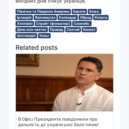
вихідних днів очікує українців.
Північна та Південна Америка
Європа
Боже.
Ірландія
Язичництво
Календар
Обряд
Кельти
Хелловін
Спрайт (фольклор)
Самхейн.
День всіх святих
Привид
Святий
Банкет
Шотландія
Уельс
Related posts
В Офісі Президента повідомили про
дальність дії української балістичної