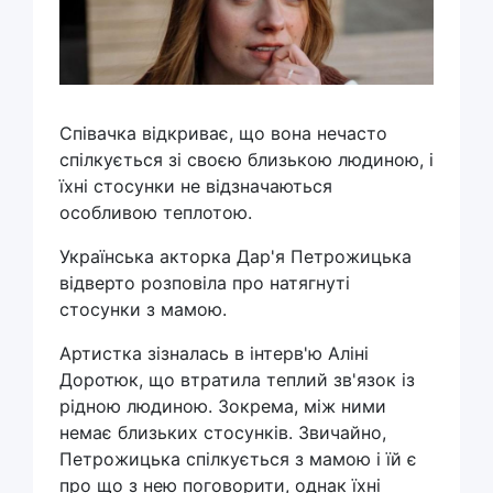
Співачка відкриває, що вона нечасто
спілкується зі своєю близькою людиною, і
їхні стосунки не відзначаються
особливою теплотою.
Українська акторка Дар'я Петрожицька
відверто розповіла про натягнуті
стосунки з мамою.
Артистка зізналась в інтерв'ю Аліні
Доротюк, що втратила теплий зв'язок із
рідною людиною. Зокрема, між ними
немає близьких стосунків. Звичайно,
Петрожицька спілкується з мамою і їй є
про що з нею поговорити, однак їхні