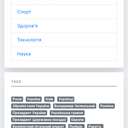
Спорт
Здоров'я
Технологія
Наука
TAGS
Росія
Україна
Київ
Українці
Збройні сили України
Володимир Зеленський
Росіяни
Президент України
Українська гривня
Президент (державна посада)
Європа
Безпілотний літальний апарат
Поліція.
Ракета.