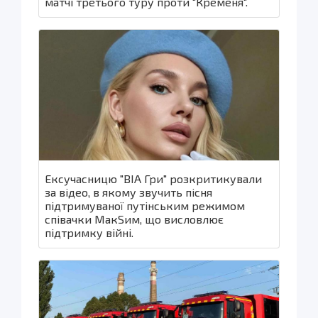
матчі третього туру проти "Кременя".
Ексучасницю "ВІА Гри" розкритикували
за відео, в якому звучить пісня
підтримуваної путінським режимом
співачки МакSим, що висловлює
підтримку війні.