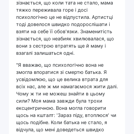
зізнається, що коли тата не стало, мама
тяжко переживала горе і досі
психологічно це не відпустила. Артистці
тоді довелося швидко подорослішати і
взяти на себе її обов'язки. Знаменитість
зізнається, що неабияк хвилювалася, що
вони з сестрою втратять ще й маму і
взагалі залишаться одні.
"Я вважаю, що психологічно вона не
змогла впоратися зі смертю батька. Я
усвідомлюю, що це велика втрата для
всіх нас, але ж ми намагаємося жити далі.
Чому ж ти не можеш знайти в цьому
сили? Моя мама завжди була трохи
ексцентричною. Вона могла говорити
щось на кшталт: 'Зараз піду, втоплюся' чи
щось подібне. Коли батька не стало, я
відчула, що мені доведеться швидко