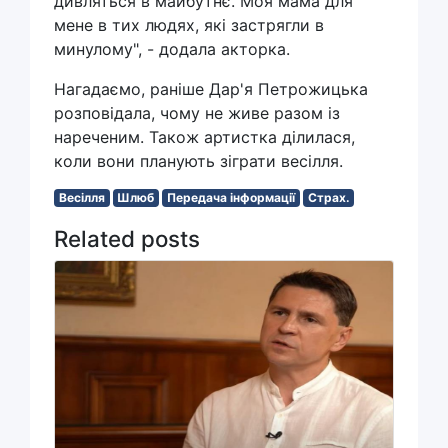
дивляться в майбутнє. Моя мама для
мене в тих людях, які застрягли в
минулому", - додала акторка.
Нагадаємо, раніше Дар'я Петрожицька
розповідала, чому не живе разом із
нареченим. Також артистка ділилася,
коли вони планують зіграти весілля.
Весілля
Шлюб
Передача інформації
Страх.
Related posts