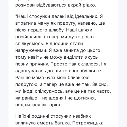
розмови відбуваються вкрай рідко.
"Наші стосунки далекі від ідеальних. Я
втратила маму як подругу, напевно, ще
після першого шлюбу. Наші шляхи
розійшлися, і тепер ми дуже рідко
спілкуємось. Відносини стали
напруженими. Я вже звикла до цього,
тому навіть не можу виділити якусь
певну причину. Просто так склалося, і я
адаптувалась до цього способу життя.
Раніше мама була мені близькою
подругою, а тепер це вже не так. Звісно,
ми іноді спілкуємось, але це не так часто,
як раніше – не щодня і не щотижня," -
поділилася акторка.
На їхні родинні стосунки неабияк
вплинула смерть батька. Петрожицька