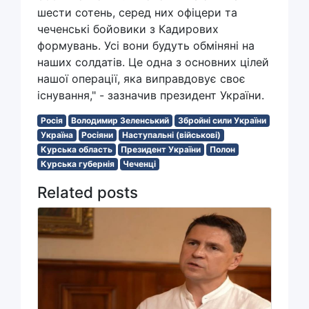
шести сотень, серед них офіцери та
чеченські бойовики з Кадирових
формувань. Усі вони будуть обміняні на
наших солдатів. Це одна з основних цілей
нашої операції, яка виправдовує своє
існування," - зазначив президент України.
Росія
Володимир Зеленський
Збройні сили України
Україна
Росіяни
Наступальні (військові)
Курська область
Президент України
Полон
Курська губернія
Чеченці
Related posts