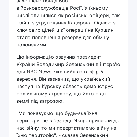
захоплено понад 600
військовослужбовців Росії. У їхньому
числі опинилися як російські офіцери, так
і бійці з угруповання Кадирова. Однією з
ключових цілей цієї операції на Курщині
стало поповнення резерву для обміну
полоненими.
Цю інформацію озвучив президент
України Володимир Зеленський в інтерв'ю
для NBC News, яке вийшло в ефір 5
вересня. Він зазначив, що український
наступ на Курську область демонструє
російському агресору, що його рідні
землі під загрозою.
"Ми показуємо, що будь-яка їхня
територія не в безпеці. Якщо принесли до
нас війну, то ми повертатимемо війну на
їхню територію", - сказав Зеленський.