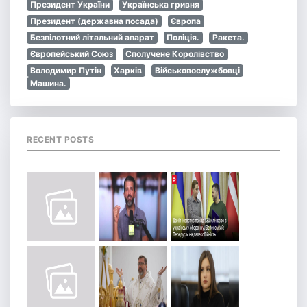
Президент України
Українська гривня
Президент (державна посада)
Європа
Безпілотний літальний апарат
Поліція.
Ракета.
Європейський Союз
Сполучене Королівство
Володимир Путін
Харків
Військовослужбовці
Машина.
RECENT POSTS