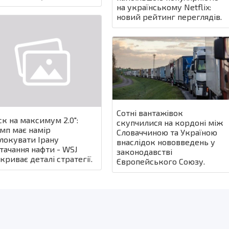
на українському Netflix:
новий рейтинг переглядів.
Сотні вантажівок
ск на максимум 2.0":
скупчилися на кордоні між
мп має намір
Словаччиною та Україною
локувати Ірану
внаслідок нововведень у
тачання нафти - WSJ
законодавстві
криває деталі стратегії.
Європейського Союзу.