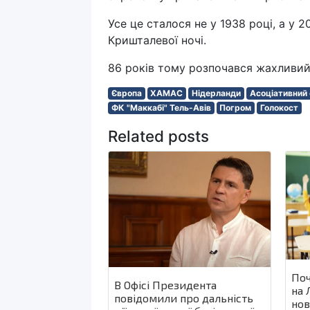
Усе це сталося не у 1938 році, а у 
Кришталевої ночі.
86 років тому розпочався жахливий 
Європа
ХАМАС
Нідерланди
Асоціативний
ФК "Маккабі" Тель-Авів
Погром
Голокост
Related posts
Поч
В Офісі Президента
на 
повідомили про дальність
нов