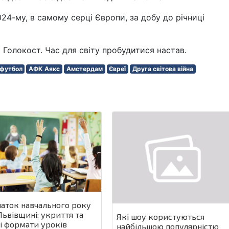
2024-му, в самому серці Європи, за добу до річниці
Голокост. Час для світу пробудитися настав.
 футбол
АФК Аякс
Амстердам
Євреї
Друга світова війна
аток навчального року
Львівщині: укриття та
Які шоу користуються
і формати уроків
найбільшою популярністю