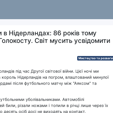
 в Нідерландах: 86 років тому
Голокосту. Світ мусить усвідомити
Мистецтво та розваги
андів під час Другої світової війни. Цієї ночі ми
ав король Нідерландів на погром, влаштований минулої
дамі після футбольного матчу між "Аяксом" та
футбольними уболівальниками. Автомобілі
й били, різали ножами і топили в річці лише через їх
 десять осіб досі не виходять на контакт.