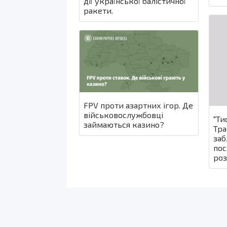
дії української балістичної
ракети.
FPV проти азартних ігор. Де
військовослужбовці
"Ти
займаються казино?
Тра
заб
пос
роз