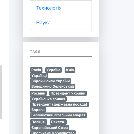
Технологія
Наука
TAGS
Росія
Україна
Київ
Українці
Збройні сили України
Володимир Зеленський
Росіяни
Президент України
Українська гривня
Президент (державна посада)
Європа
Безпілотний літальний апарат
Поліція.
Ракета.
Європейський Союз
Сполучене Королівство