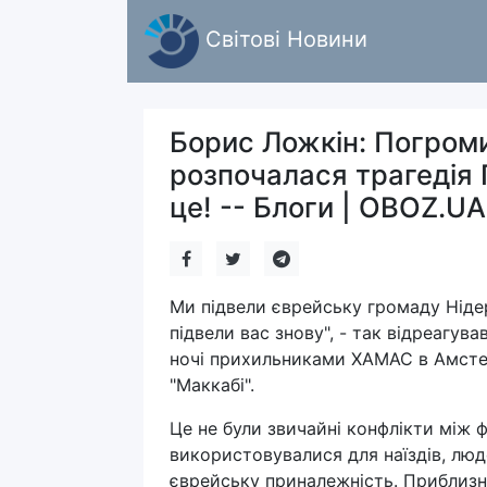
Світові Новини
Борис Ложкін: Погроми
розпочалася трагедія 
це! -- Блоги | OBOZ.UA
Ми підвели єврейську громаду Нідерл
підвели вас знову", - так відреагув
ночі прихильниками ХАМАС в Амстер
"Маккабі".
Це не були звичайні конфлікти між 
використовувалися для наїздів, люде
єврейську приналежність. Приблизно