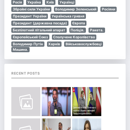
Росія
Україна
Київ
Українці
Збройні сили України
Володимир Зеленський
Росіяни
Президент України
Українська гривня
Президент (державна посада)
Європа
Безпілотний літальний апарат
Поліція.
Ракета.
Європейський Союз
Сполучене Королівство
Володимир Путін
Харків
Військовослужбовці
Машина.
RECENT POSTS