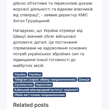
дійсно об'єктивні та переконливі докази
ворожої діяльності та відмови власників
від співпраці", - заявив директор КМІС
Антон Грушецький.
Нагадуємо, що Україна отримує від
Швеції значний обсяг військової
допомоги: деталі. Це постачання
спрямоване на задоволення основних
потреб українських збройних сил та
підвищення їхньої готовності до
майбутніх місій.
Україна
Українці
Telegram (сервіс обміну повідомленнями)
Швеція
Суспільство
Наркотики
Київський міжнародний інститут соціології
Обмін миттєвими повідомленнями
Related posts