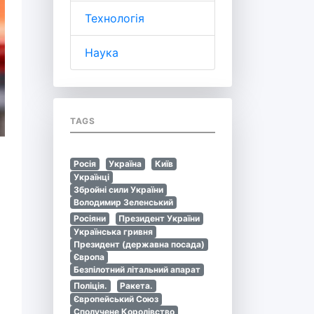
Технологія
Наука
TAGS
Росія
Україна
Київ
Українці
Збройні сили України
Володимир Зеленський
Росіяни
Президент України
Українська гривня
Президент (державна посада)
Європа
Безпілотний літальний апарат
Поліція.
Ракета.
Європейський Союз
Сполучене Королівство