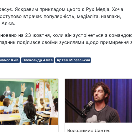
ресує. Яскравим прикладом цього є Рух Медіа. Хоча
оступово втрачає популярність, медіаліга, навпаки,
 Алієв.
новано на 23 жовтня, коли він зустрінеться з командо
ападник поділився своїми зусиллями щодо примирення 
намо" Київ
Олександр Алієв
Артем Мілевський
Володимир Дантес