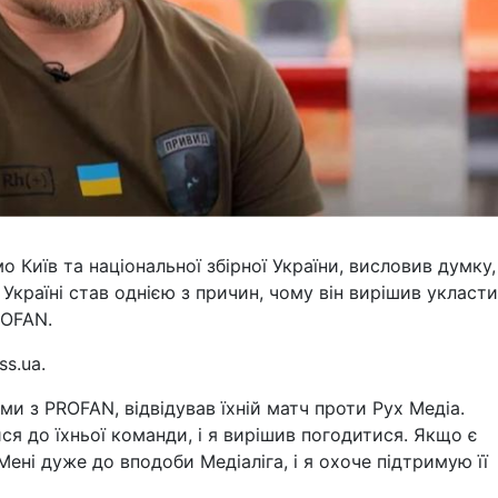
 Київ та національної збірної України, висловив думку,
Україні став однією з причин, чому він вирішив укласти
ROFAN.
s.ua.
и з PROFAN, відвідував їхній матч проти Рух Медіа.
я до їхньої команди, і я вирішив погодитися. Якщо є
Мені дуже до вподоби Медіаліга, і я охоче підтримую її