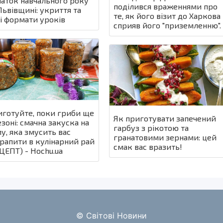
аток навчального року
поділився враженнями про
Львівщині: укриття та
те, як його візит до Харкова
і формати уроків
сприяв його "приземленню".
готуйте, поки гриби ще
Як приготувати запечений
езоні: смачна закуска на
гарбуз з рікотою та
у, яка змусить вас
гранатовими зернами: цей
рапити в кулінарний рай
смак вас вразить!
ЦЕПТ) - Hochu.ua
© Світові Новини