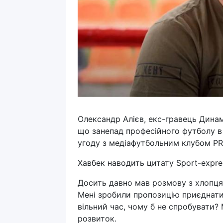
Олександр Алієв, екс-гравець Динамо
що занепад професійного футболу в 
угоду з медіафутбольним клубом P
Хавбек наводить цитату Sport-expres
Досить давно мав розмову з хлопцям
Мені зробили пропозицію приєднатис
вільний час, чому б не спробувати? 
розвиток.