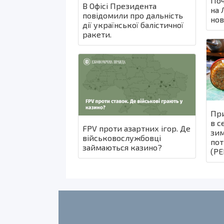
Поч
В Офісі Президента
на 
повідомили про дальність
нов
дії української балістичної
ракети.
При
в с
FPV проти азартних ігор. Де
зим
військовослужбовці
пот
займаються казино?
(РЕ