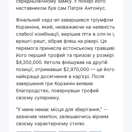
середньовічному замку. У покері його
наставником був сам Патрік Антоніус.
Фінальний хедз-ап завершився тріумфом
Корзиніна, який, незважаючи на наявність
слабкої комбінації, вирішив піти в олл-ін і,
врешті-решт, зібрав флеш на рівері. Ця
перемога принесла естонському гравцеві
його перший трофей та призові у розмірі
$4,350,000. Кетола фінішував на другій
позиції, отримавши $2,970,000 — це його
найкраще досягнення в кар'єрі. Після
завершення гри Корзинін виявив
благородство, повернувши трофей
своєму супернику.
"У мене немає місця для зберігання," --
зазначив чемпіон, залишаючись вірним
своєму характерному стилю.