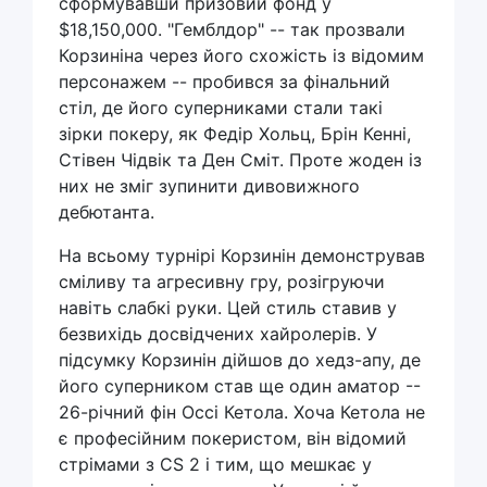
сформувавши призовий фонд у
$18,150,000. "Гемблдор" -- так прозвали
Корзиніна через його схожість із відомим
персонажем -- пробився за фінальний
стіл, де його суперниками стали такі
зірки покеру, як Федір Хольц, Брін Кенні,
Стівен Чідвік та Ден Сміт. Проте жоден із
них не зміг зупинити дивовижного
дебютанта.
На всьому турнірі Корзинін демонстрував
сміливу та агресивну гру, розігруючи
навіть слабкі руки. Цей стиль ставив у
безвихідь досвідчених хайролерів. У
підсумку Корзинін дійшов до хедз-апу, де
його суперником став ще один аматор --
26-річний фін Оссі Кетола. Хоча Кетола не
є професійним покеристом, він відомий
стрімами з CS 2 і тим, що мешкає у