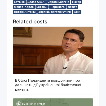
Естонія
Долар США
Середньовіччя
Покер
Монте-Карло
Естонці
Перемога
Дебют
Патрік Антоній
Зоряний багатокутник
Фіни
Related posts
В Офісі Президента повідомили про
дальність дії української балістичної
ракети.