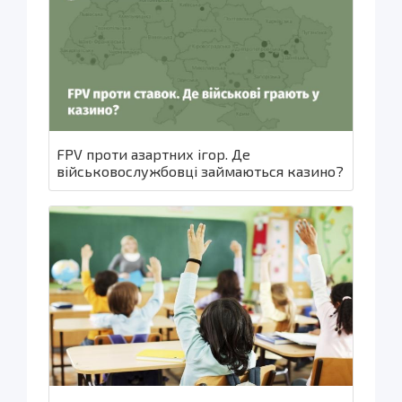
FPV проти азартних ігор. Де
військовослужбовці займаються казино?