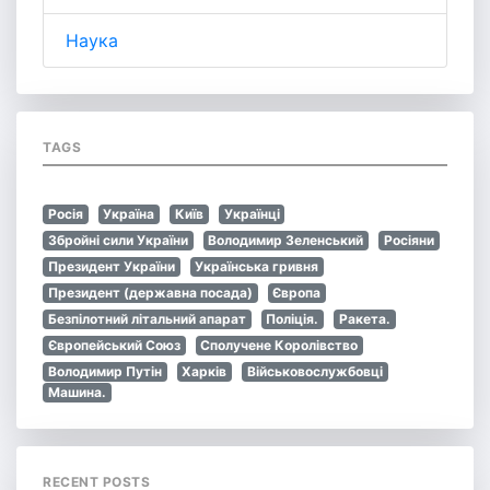
Наука
TAGS
Росія
Україна
Київ
Українці
Збройні сили України
Володимир Зеленський
Росіяни
Президент України
Українська гривня
Президент (державна посада)
Європа
Безпілотний літальний апарат
Поліція.
Ракета.
Європейський Союз
Сполучене Королівство
Володимир Путін
Харків
Військовослужбовці
Машина.
RECENT POSTS