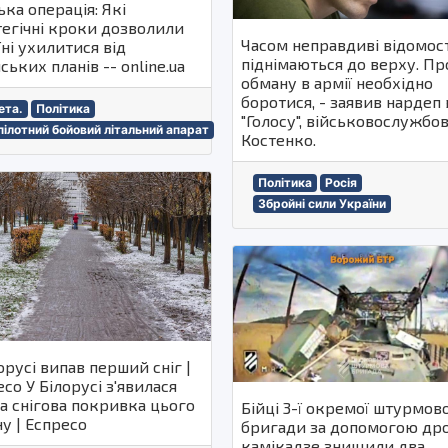
ка операція: Які
тегічні кроки дозволили
Часом неправдиві відомос
ні ухилитися від
піднімаються до верху. Пр
ських планів -- online.ua
обману в армії необхідно
боротися, - заявив нардеп 
ета.
Політика
"Голосу", військовослужбо
пілотний бойовий літальний апарат
Костенко.
Політика
Росія
Збройні сили України
орусі випав перший сніг |
і з'явилася
а снігова покривка цього
Бійці 3-ї окремої штурмово
у | Еспресо
бригади за допомогою дро
камікадзе знищили два