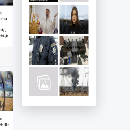
ті
оти
від
вець
ї
нів-