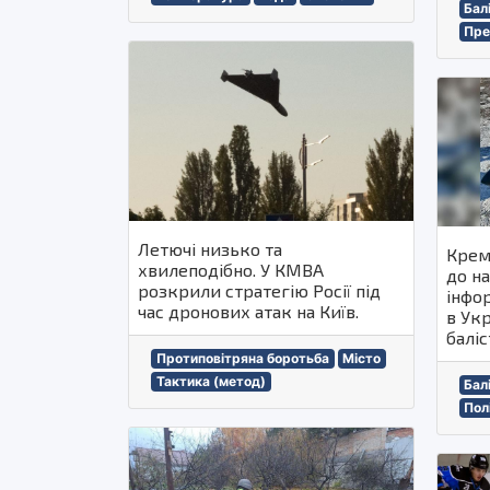
Бал
Пре
Летючі низько та
Крем
хвилеподібно. У КМВА
до на
розкрили стратегію Росії під
інфо
час дронових атак на Київ.
в Укр
баліс
Протиповітряна боротьба
Місто
Тактика (метод)
Бал
Пол