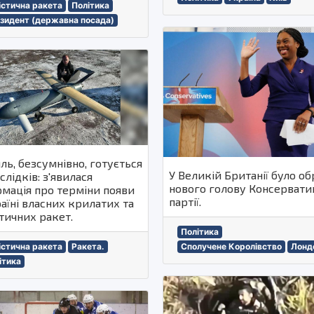
істична ракета
Політика
зидент (державна посада)
ль, безсумнівно, готується
У Великій Британії було о
слідків: з'явилася
нового голову Консервати
рмація про терміни появи
партії.
аїні власних крилатих та
тичних ракет.
Політика
Сполучене Королівство
Лонд
істична ракета
Ракета.
ітика