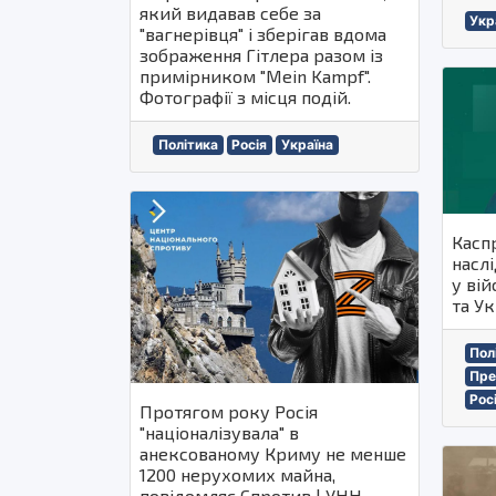
який видавав себе за
Укр
"вагнерівця" і зберігав вдома
зображення Гітлера разом із
примірником "Mein Kampf".
Фотографії з місця подій.
Політика
Росія
Україна
Касп
наслі
у вій
та Ук
Пол
Пре
Рос
Протягом року Росія
"націоналізувала" в
анексованому Криму не менше
1200 нерухомих майна,
повідомляє Спротив | УНН.