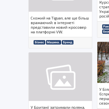
Курсь
стра
Украї
росій
Схожий на Tiguan, але ще більш
вражаючий: в інтернеті
Рак
представили новий кросовер
на платформі VW.
Без
Бізнес
Машина.
Бренд
У Біл
Еспресо У Білорус
перш
сезон
У Британії затримали поляка,