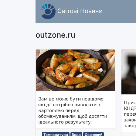
Світові Новини
outzone.ru
Вам це може бути невідомо:
Прис
які дії потрібно виконати з
КНДР
картоплею перед
переб
обсмажуванням, щоб досягти
заяв
ідеального результату.
зако
Температура
Вода
Овочевий