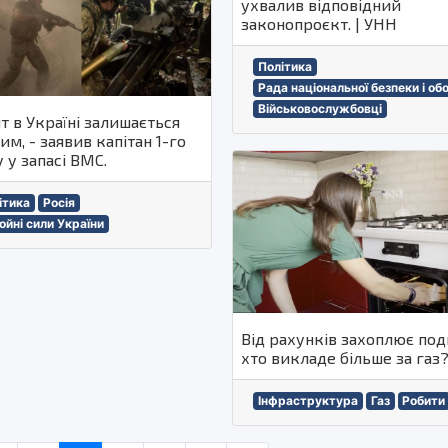
ухвалив відповідний
законопроєкт. | УНН
Політика
Рада національної безпеки і об
Військовослужбовці
т в Україні залишається
им, - заявив капітан 1-го
 у запасі ВМС.
ітика
Росія
ойні сили України
Від рахунків захоплює под
хто викладе більше за газ
Інфраструктура
Газ
Робити