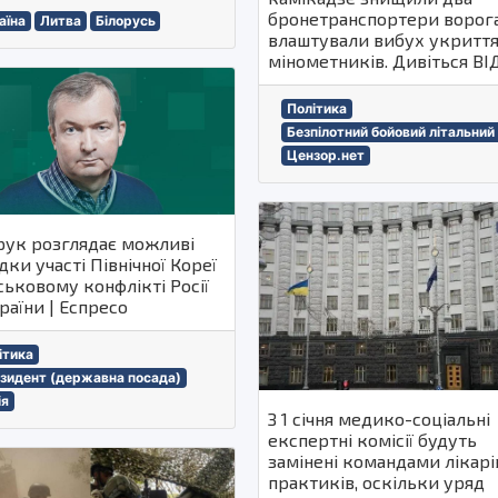
бронетранспортери ворога
аїна
Литва
Білорусь
влаштували вибух укритт
мінометників. Дивіться ВI
Політика
Безпілотний бойовий літальний
Цензор.нет
рук розглядає можливі
дки участі Північної Кореї
ськовому конфлікті Росії
раїни | Еспресо
ітика
зидент (державна посада)
ія
З 1 січня медико-соціальні
експертні комісії будуть
замінені командами лікарі
практиків, оскільки уряд