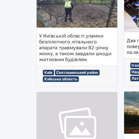
У Київській області уламки
Два г
безпілотного літального
пове
апарата травмували 82-річну
після
жінку, а також завдали шкоди
житловим будівлям.
Італ
Нац
Київ
Святошинський район
Лат
Київська область