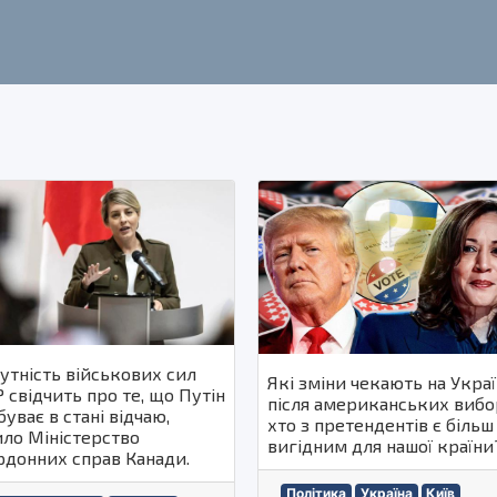
утність військових сил
Які зміни чекають на Укра
 свідчить про те, що Путін
після американських вибор
уває в стані відчаю,
хто з претендентів є більш
ило Міністерство
вигідним для нашої країни
рдонних справ Канади.
Політика
Україна
Київ