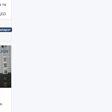
 та
я
ДЕО.
 апарат
в-