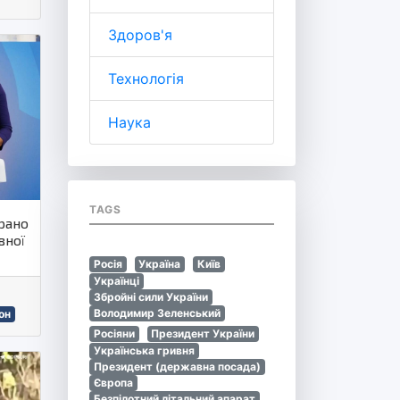
Здоров'я
Технологія
Наука
TAGS
брано
вної
Росія
Україна
Київ
Українці
Збройні сили України
Володимир Зеленський
он
Росіяни
Президент України
Українська гривня
Президент (державна посада)
Європа
Безпілотний літальний апарат