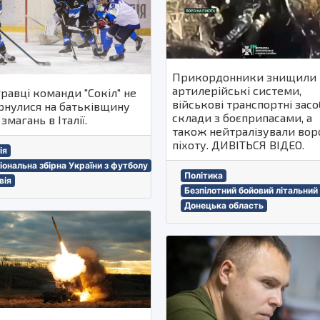
Прикордонники знищили
артилерійські системи,
равці команди "Сокіл" не
військові транспортні засо
рнулися на батьківщину
склади з боєприпасами, а
 змагань в Італії.
також нейтралізували во
піхоту. ДИВІТЬСЯ ВІДЕО.
ія
іональна збірна України з футболу
Політика
вія
Безпілотний бойовий літальний
Донецька область