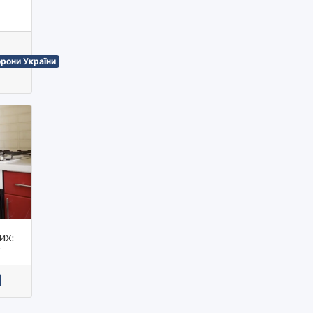
орони України
их:
?