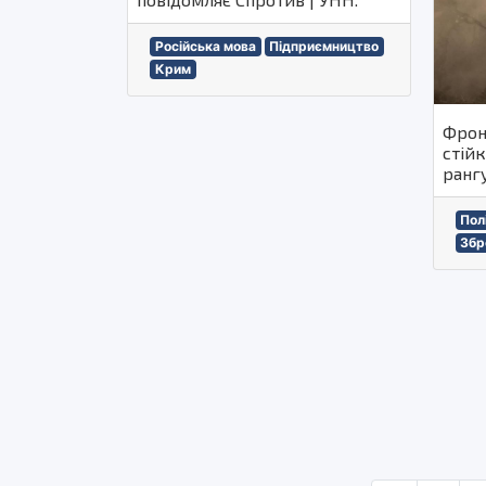
Російська мова
Підприємництво
Крим
Фрон
стійк
рангу
Пол
Збр