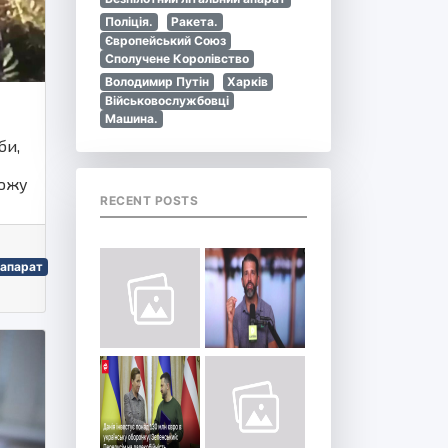
Поліція.
Ракета.
Європейський Союз
Сполучене Королівство
Володимир Путін
Харків
Військовослужбовці
Машина.
би,
рожу
RECENT POSTS
 апарат